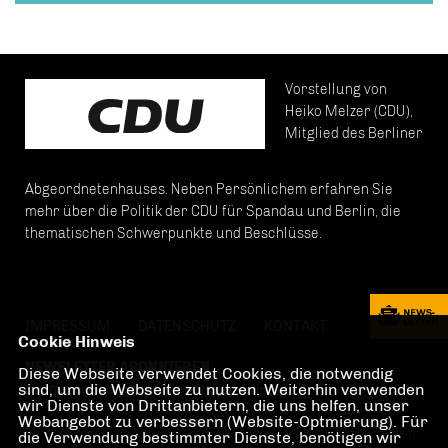
Vorstellung von
Heiko Melzer (CDU),
Mitglied des Berliner
Abgeordnetenhauses. Neben Persönlichem erfahren Sie
mehr über die Politik der CDU für Spandau und Berlin, die
thematischen Schwerpunkte und Beschlüsse.
IMPRESSUM
DATENSCHUTZ
KONTAKT
Cookie Hinweis
NEWSLETTER ABONNIEREN
Diese Webseite verwendet Cookies, die notwendig
sind, um die Webseite zu nutzen. Weiterhin verwenden
Der Datenschutz ist uns ein wichtiges Anliegen.
wir Dienste von Drittanbietern, die uns helfen, unser
Webangebot zu verbessern (Website-Optmierung). Für
Bitte stimmen in den Cookie-Einstellungen zunächst der Nutzung Ihrer
die Verwendung bestimmter Dienste, benötigen wir