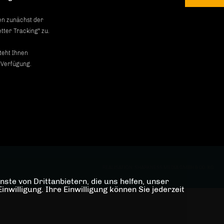
gen zunächst der
tter Tracking" zu.
teht Ihnen
 Verfügung.
REALISATION: SHARKNESS MEDIA GMBH & CO. KG
ste von Drittanbietern, die uns helfen, unser
illigung. Ihre Einwilligung können Sie jederzeit