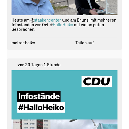
Heute am @
staakencenter
und am Brunsi mit mehreren
Infoständen vor Ort. #
HalloHeiko
mit vielen guten
Gesprächen.
melzer.heiko
Teilen auf
vor
20 Tagen 1 Stunde