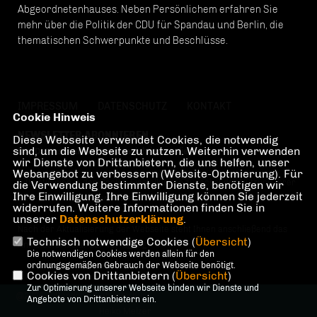
Abgeordnetenhauses. Neben Persönlichem erfahren Sie
mehr über die Politik der CDU für Spandau und Berlin, die
thematischen Schwerpunkte und Beschlüsse.
IMPRESSUM
DATENSCHUTZ
KONTAKT
Cookie Hinweis
NEWSLETTER ABONNIEREN
Diese Webseite verwendet Cookies, die notwendig
sind, um die Webseite zu nutzen. Weiterhin verwenden
Der Datenschutz ist uns ein wichtiges Anliegen.
wir Dienste von Drittanbietern, die uns helfen, unser
Webangebot zu verbessern (Website-Optmierung). Für
Bitte stimmen in den Cookie-Einstellungen zunächst der Nutzung Ihrer
die Verwendung bestimmter Dienste, benötigen wir
Ihre Einwilligung. Ihre Einwilligung können Sie jederzeit
Daten im Bereich "Newsletter Tracking" zu.
widerrufen. Weitere Informationen finden Sie in
unserer
Datenschutzerklärung
.
Nach der Aktualisierung der Webseite steht Ihnen anschließend das
Technisch notwendige Cookies (
Übersicht
)
Anmeldeformular zur Verfügung.
Die notwendigen Cookies werden allein für den
ordnungsgemäßen Gebrauch der Webseite benötigt.
Cookies von Drittanbietern (
Übersicht
)
Zur Optimierung unserer Webseite binden wir Dienste und
@2026 mittendrin!-Wahlkreisbüro
Angebote von Drittanbietern ein.
Heiko Melzer